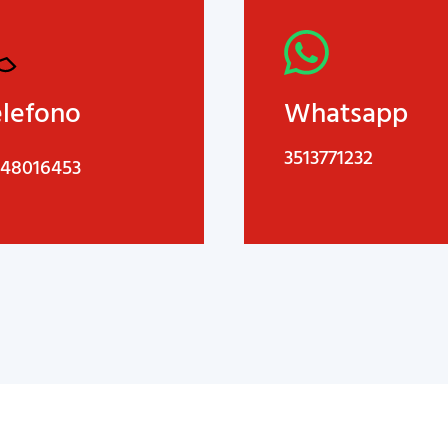
elefono
Whatsapp
3513771232
 48016453