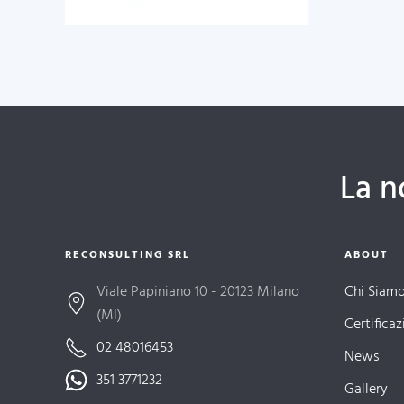
La n
RECONSULTING SRL
ABOUT
Viale Papiniano 10 - 20123 Milano
Chi Siam
(MI)
Certificaz
02 48016453
News
351 3771232
Gallery