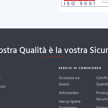
ostra Qualità è la vostra Sicu
SERVIZI DI CONSULENZA
o
Sicurezza sul
Certifi
lavoro
Qualità
ioni
Antincendio
Privacy
Securit
Haccp-Igiene
Alimentare
Digital