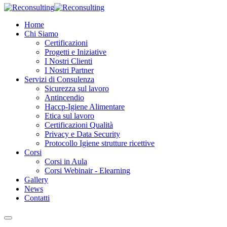
Home
Chi Siamo
Certificazioni
Progetti e Iniziative
I Nostri Clienti
I Nostri Partner
Servizi di Consulenza
Sicurezza sul lavoro
Antincendio
Haccp-Igiene Alimentare
Etica sul lavoro
Certificazioni Qualità
Privacy e Data Security
Protocollo Igiene strutture ricettive
Corsi
Corsi in Aula
Corsi Webinair - Elearning
Gallery
News
Contatti