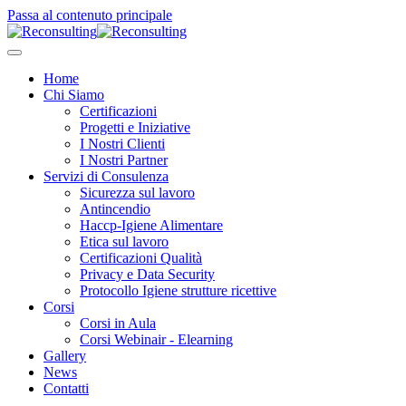
Passa al contenuto principale
Home
Chi Siamo
Certificazioni
Progetti e Iniziative
I Nostri Clienti
I Nostri Partner
Servizi di Consulenza
Sicurezza sul lavoro
Antincendio
Haccp-Igiene Alimentare
Etica sul lavoro
Certificazioni Qualità
Privacy e Data Security
Protocollo Igiene strutture ricettive
Corsi
Corsi in Aula
Corsi Webinair - Elearning
Gallery
News
Contatti