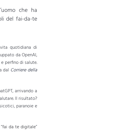
ll’uomo che ha
li del fai-da-te
 vita quotidiana di
viluppato da OpenAI,
e perfino di salute.
a dal
Corriere della
hatGPT, arrivando a
lutare. Il risultato?
icotici, paranoie e
 “
fai da te digitale
”