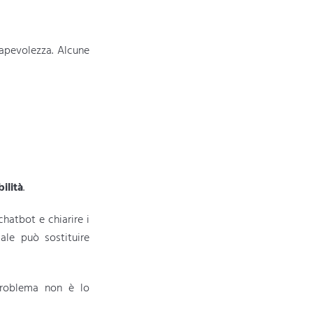
sapevolezza. Alcune
ilità
.
chatbot e chiarire i
iale può sostituire
problema non è lo