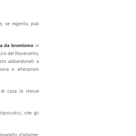
, se ingerito, può
ca da bromismo
in
nizio del Novecento,
esto abbandonati a
moria e alterazioni
 di casa lo stesse
psicotici, che gli
mpanello d’allarme: