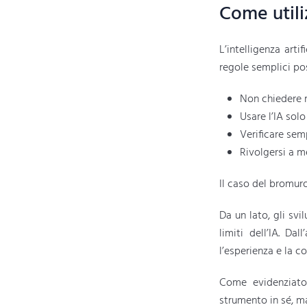
Come utili
L’intelligenza art
regole semplici pos
Non chiedere m
Usare l’IA sol
Verificare semp
Rivolgersi a me
Il caso del bromur
Da un lato, gli svi
limiti dell’IA. Da
l’esperienza e la c
Come evidenziato
strumento in sé, ma