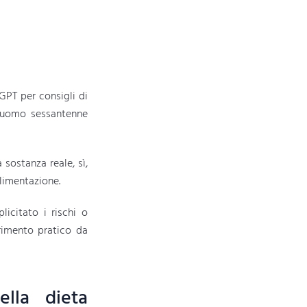
GPT per consigli di
ll’uomo sessantenne
 sostanza reale, sì,
alimentazione.
icitato i rischi o
rimento pratico da
lla dieta