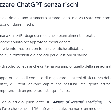
zzare ChatGPT senza rischi
ificiale rimane uno strumento straordinario, ma va usata con con
sono ridurre i rischi:
ai a ChatGPT diagnosi mediche o piani alimentari pratici.
o come spunto per approfondimenti generali.
re le informazioni con fonti scientifiche affidabili.
dici, nutrizionisti o dietologi per questioni di salute.
o di sodio solleva anche un tema più ampio: quello della
responsab
luppatori hanno il compito di migliorare i sistemi di sicurezza dei 
ll’altro, gli utenti devono capire che nessuna intelligenza artific
ompetenza di un professionista qualificato.
 dallo studio pubblicato su
Annals of Internal Medicine
, il 
 l’uso che se ne fa. L’IA può essere utile, ma non è un medico.