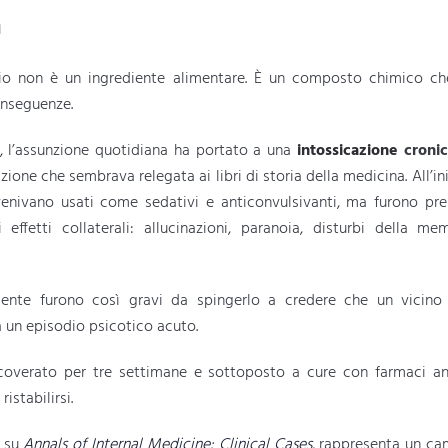
a
io non è un ingrediente alimentare. È un composto chimico che
onseguenze.
, l’assunzione quotidiana ha portato a una
intossicazione
croni
izione che sembrava relegata ai libri di storia della medicina. All’i
 venivano usati come sedativi e anticonvulsivanti, ma furono pr
effetti collaterali: allucinazioni, paranoia, disturbi della me
iente furono così gravi da spingerlo a credere che un vicino
a un episodio psicotico acuto.
coverato per tre settimane e sottoposto a cure con farmaci anti
istabilirsi.
 su
Annals of Internal Medicine: Clinical Cases
, rappresenta un ca