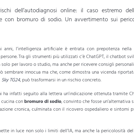
schi dell’autodiagnosi online: il caso estremo de
ale con bromuro di sodio. Un avvertimento sui perico
mi anni, l’intelligenza artificiale è entrata con prepotenza nella
 persone. Tra gli strumenti più utilizzati c’è ChatGPT, il chatbot s
 solo per lavoro o studio, ma anche per ricevere consigli personali 
uò sembrare innocua ma che, come dimostra una vicenda riportat
a
Sky TG24
, può trasformarsi in un rischio concreto.
 ha infatti seguito alla lettera un’indicazione ottenuta tramite C
da cucina con
bromuro di sodio
, convinto che fosse un’alternativa sa
azione cronica, culminata con il ricovero ospedaliero e sintomi ps
te in luce non solo i limiti dell’IA, ma anche la pericolosità del