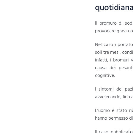
quotidian
Il bromuro di sod
provocare gravi c
Nel caso riportato
soli tre mesi, cond
infatti, i bromuri
causa dei pesanti 
cognitive.
I sintomi del paz
avvelenando, fino 
L’uomo è stato ri
hanno permesso di r
Il caso, pubblicato