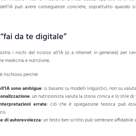
dell’IA può avere conseguenze concrete, soprattutto quando si 
 “fai da te digitale”
tra i rischi del ricorso all’IA (o a internet in generale) per cer
me medicina e nutrizione.
e è rischioso perché:
ell’IA sono ambigue
: si basano su modelli linguistici, non su valuta
onalizzazione
: un nutrizionista valuta la storia clinica e lo stile di
interpretazioni errate
: ciò che è spiegazione teorica può ess
co.
one di autorevolezza
: un testo ben scritto può sembrare affidabile 