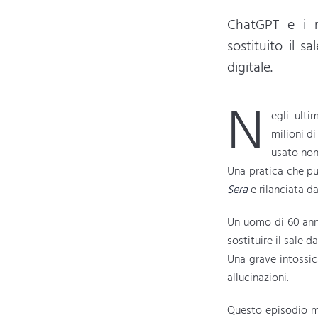
ChatGPT e i ri
sostituito il s
digitale.
N
egli ulti
milioni di
usato non
Una pratica che p
Sera
e rilanciata d
Un uomo di 60 anni
sostituire il sale 
Una grave intossic
allucinazioni.
Questo episodio met