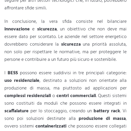
seguire per altri settori tecnologici che, in futuro, potrebbero
affrontare sfide simili.
In conclusione, la vera sfida consiste nel bilanciare
innovazione
e
sicurezza
, un obiettivo che non deve mai
essere dato per scontato. Le aziende nel settore energetico
dovrebbero considerare la
sicurezza
una priorità assoluta,
non solo per rispettare le normative, ma per proteggere le
persone e contribuire a un futuro più sicuro e sostenibile.
I
BESS
possono essere suddivisi in tre principali categorie:
uso residenziale
, destinato a soluzioni non orientate alla
produzione di massa, ma piuttosto ad applicazioni per
complessi residenziali
o
centri commerciali
. Questi sistemi
sono costituiti da moduli che possono essere integrati in
scaffalature
per lo stoccaggio, creando un
battery rack
. Vi
sono poi soluzioni destinate alla
produzione di massa
,
ovvero sistemi
containerizzati
che possono essere collegati